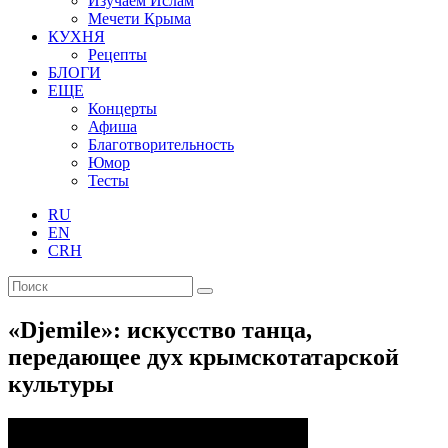
Изучаем Ислам
Мечети Крыма
КУХНЯ
Рецепты
БЛОГИ
ЕЩЕ
Концерты
Афиша
Благотворительность
Юмор
Тесты
RU
EN
CRH
«Djemile»: искусство танца,
передающее дух крымскотатарской
культуры