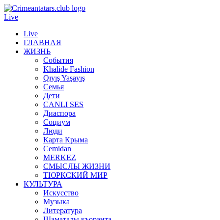
Live
Live
ГЛАВНАЯ
ЖИЗНЬ
События
Khalide Fashion
Qıyış Yaşayış
Семья
Дети
CANLI SES
Диаспора
Социум
Люди
Карта Крыма
Cemidan
МERKEZ
СМЫСЛЫ ЖИЗНИ
ТЮРКСКИЙ МИР
КУЛЬТУРА
Искусство
Музыка
Литература
Шаматалы къоранта