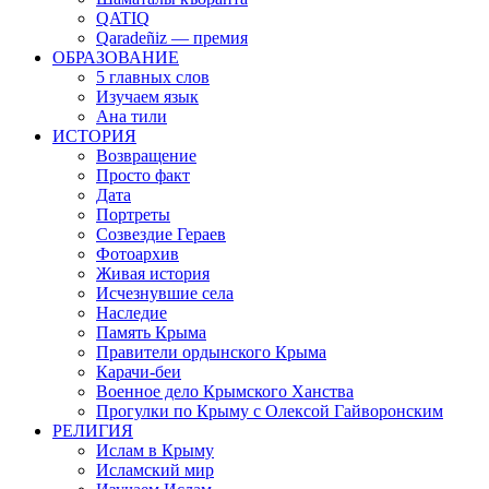
QATIQ
Qaradeñiz — премия
ОБРАЗОВАНИЕ
5 главных слов
Изучаем язык
Ана тили
ИСТОРИЯ
Возвращение
Просто факт
Дата
Портреты
Созвездие Гераев
Фотоархив
Живая история
Исчезнувшие села
Наследие
Память Крыма
Правители ордынского Крыма
Карачи-беи
Военное дело Крымского Ханства
Прогулки по Крыму с Олексой Гайворонским
РЕЛИГИЯ
Ислам в Крыму
Исламский мир