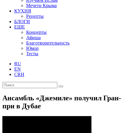
Изучаем Ислам
Мечети Крыма
КУХНЯ
Рецепты
БЛОГИ
ЕЩЕ
Концерты
Афиша
Благотворительность
Юмор
Тесты
RU
EN
CRH
Ансамбль «Джемиле» получил Гран-
при в Дубае