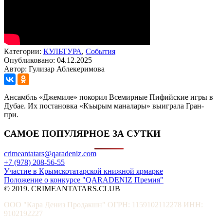
Категории:
КУЛЬТУРА
,
События
Опубликовано: 04.12.2025
Автор: Гулизар Аблекеримова
Ансамбль «Джемиле» покорил Всемирные Пифийские игры в
Дубае. Их постановка «Къырым маналары» выиграла Гран-
при.
САМОЕ ПОПУЛЯРНОЕ ЗА СУТКИ
crimeantatars@qaradeniz.com
+7 (978) 208-56-55
Участие в Крымскотатарской книжной ярмарке
Положение о конкурсе "QARADENIZ Премия"
© 2019. CRIMEANTATARS.CLUB
ООО "Кара Дениз Продакшн" ОГРН: 1159102112278 ИНН:
9102192227