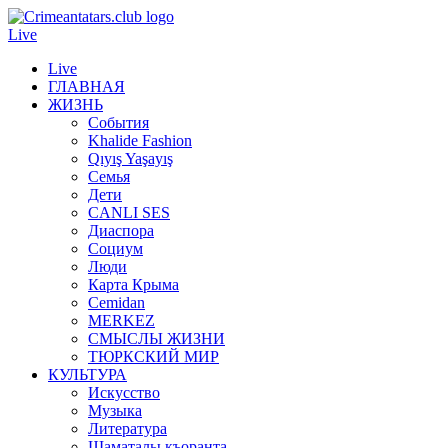
Live
Live
ГЛАВНАЯ
ЖИЗНЬ
События
Khalide Fashion
Qıyış Yaşayış
Семья
Дети
CANLI SES
Диаспора
Социум
Люди
Карта Крыма
Cemidan
МERKEZ
СМЫСЛЫ ЖИЗНИ
ТЮРКСКИЙ МИР
КУЛЬТУРА
Искусство
Музыка
Литература
Шаматалы къоранта