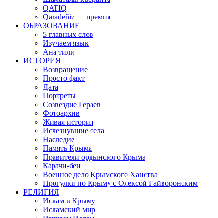
QATIQ
Qaradeñiz — премия
ОБРАЗОВАНИЕ
5 главных слов
Изучаем язык
Ана тили
ИСТОРИЯ
Возвращение
Просто факт
Дата
Портреты
Созвездие Гераев
Фотоархив
Живая история
Исчезнувшие села
Наследие
Память Крыма
Правители ордынского Крыма
Карачи-беи
Военное дело Крымского Ханства
Прогулки по Крыму с Олексой Гайворонским
РЕЛИГИЯ
Ислам в Крыму
Исламский мир