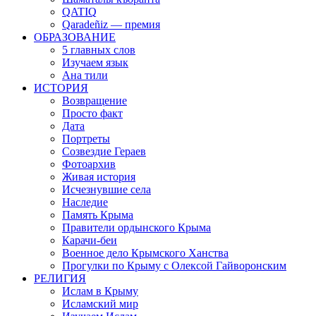
QATIQ
Qaradeñiz — премия
ОБРАЗОВАНИЕ
5 главных слов
Изучаем язык
Ана тили
ИСТОРИЯ
Возвращение
Просто факт
Дата
Портреты
Созвездие Гераев
Фотоархив
Живая история
Исчезнувшие села
Наследие
Память Крыма
Правители ордынского Крыма
Карачи-беи
Военное дело Крымского Ханства
Прогулки по Крыму с Олексой Гайворонским
РЕЛИГИЯ
Ислам в Крыму
Исламский мир