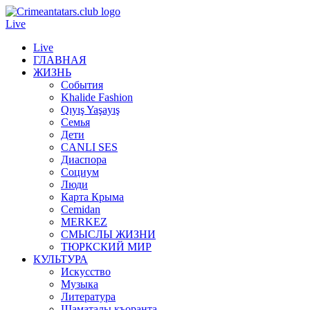
Live
Live
ГЛАВНАЯ
ЖИЗНЬ
События
Khalide Fashion
Qıyış Yaşayış
Семья
Дети
CANLI SES
Диаспора
Социум
Люди
Карта Крыма
Cemidan
МERKEZ
СМЫСЛЫ ЖИЗНИ
ТЮРКСКИЙ МИР
КУЛЬТУРА
Искусство
Музыка
Литература
Шаматалы къоранта