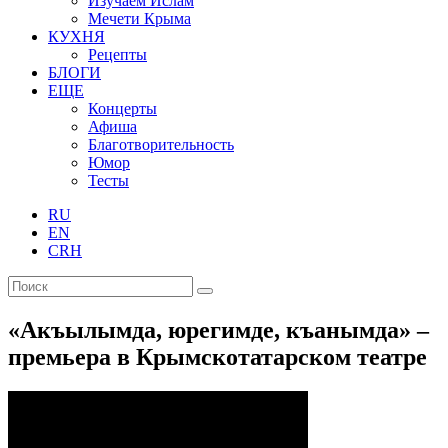
Изучаем Ислам
Мечети Крыма
КУХНЯ
Рецепты
БЛОГИ
ЕЩЕ
Концерты
Афиша
Благотворительность
Юмор
Тесты
RU
EN
CRH
«Акъылымда, юрегимде, къанымда» –
премьера в Крымскотатарском театре