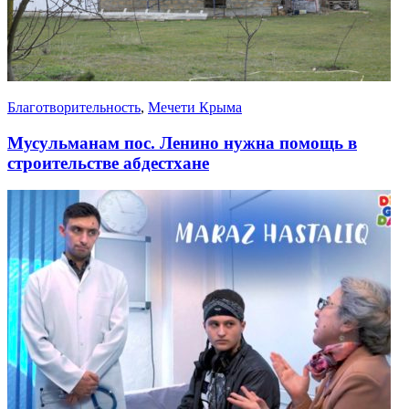
Благотворительность
,
Мечети Крыма
Мусульманам пос. Ленино нужна помощь в
строительстве абдестхане