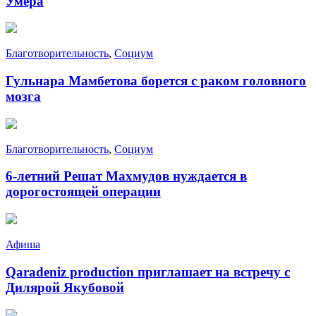
Умера
Благотворительность
,
Социум
Гульнара Мамбетова борется с раком головного
мозга
Благотворительность
,
Социум
6-летний Решат Махмудов нуждается в
дорогостоящей операции
Афиша
Qaradeniz production приглашает на встречу с
Дилярой Якубовой