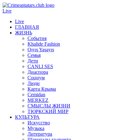
Live
Live
ГЛАВНАЯ
ЖИЗНЬ
События
Khalide Fashion
Qıyış Yaşayış
Семья
Дети
CANLI SES
Диаспора
Социум
Люди
Карта Крыма
Cemidan
МERKEZ
СМЫСЛЫ ЖИЗНИ
ТЮРКСКИЙ МИР
КУЛЬТУРА
Искусство
Музыка
Литература
Шаматалы къоранта