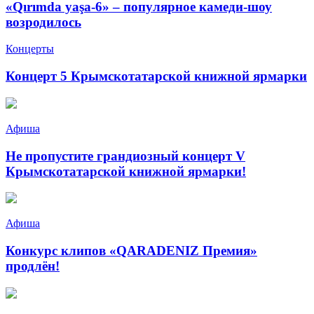
«Qırımda yaşa-6» – популярное камеди-шоу
возродилось
Концерты
Концерт 5 Крымскотатарской книжной ярмарки
Афиша
Не пропустите грандиозный концерт V
Крымскотатарской книжной ярмарки!
Афиша
Конкурс клипов «QARADENIZ Премия»
продлён!