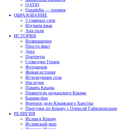
QATIQ
Qaradeñiz — премия
ОБРАЗОВАНИЕ
5 главных слов
Изучаем язык
Ана тили
ИСТОРИЯ
Возвращение
Просто факт
Дата
Портреты
Созвездие Гераев
Фотоархив
Живая история
Исчезнувшие села
Наследие
Память Крыма
Правители ордынского Крыма
Карачи-беи
Военное дело Крымского Ханства
Прогулки по Крыму с Олексой Гайворонским
РЕЛИГИЯ
Ислам в Крыму
Исламский мир