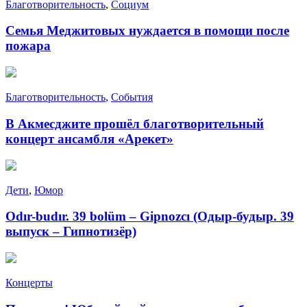
Благотворительность
,
Социум
Семья Меджитовых нуждается в помощи после
пожара
Благотворительность
,
События
В Акмесджите прошёл благотворительный
концерт ансамбля «Арекет»
Дети
,
Юмор
Odır-budır. 39 bolüm – Gipnozcı (Одыр-будыр. 39
выпуск – Гипнотизёр)
Концерты