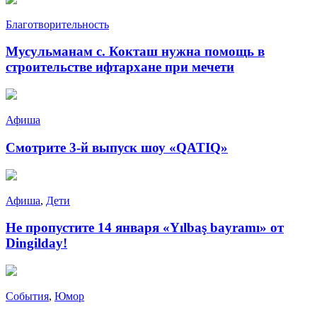
Благотворительность
Мусульманам с. Кокташ нужна помощь в
строительстве ифтархане при мечети
Афиша
Смотрите 3-й выпуск шоу «QATIQ»
Афиша
,
Дети
Не пропустите 14 января «Yılbaş bayramı» от
Dingilday!
События
,
Юмор