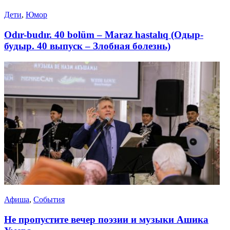
Дети
,
Юмор
Odır-budır. 40 bolüm – Maraz hastalıq (Одыр-
будыр. 40 выпуск – Злобная болезнь)
Афиша
,
События
Не пропустите вечер поэзии и музыки Ашика