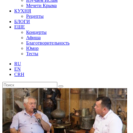
Изучаем Ислам
Мечети Крыма
КУХНЯ
Рецепты
БЛОГИ
ЕЩЕ
Концерты
Афиша
Благотворительность
Юмор
Тесты
RU
EN
CRH