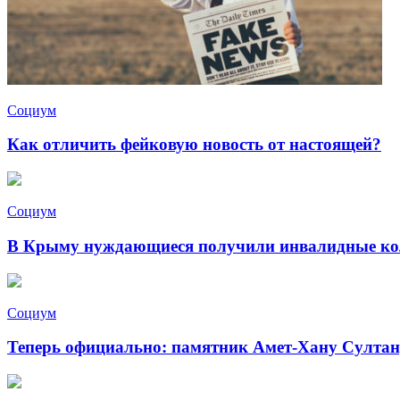
Социум
Как отличить фейковую новость от настоящей?
Социум
В Крыму нуждающиеся получили инвалидные ко
Социум
Теперь официально: памятник Амет-Хану Султану 