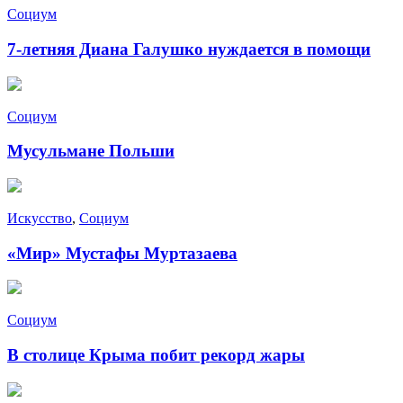
Социум
7-летняя Диана Галушко нуждается в помощи
Социум
Мусульмане Польши
Искусство
,
Социум
«Мир» Мустафы Муртазаева
Социум
В столице Крыма побит рекорд жары