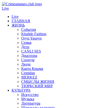
Live
Live
ГЛАВНАЯ
ЖИЗНЬ
События
Khalide Fashion
Qıyış Yaşayış
Семья
Дети
CANLI SES
Диаспора
Социум
Люди
Карта Крыма
Cemidan
МERKEZ
СМЫСЛЫ ЖИЗНИ
ТЮРКСКИЙ МИР
КУЛЬТУРА
Искусство
Музыка
Литература
Шаматалы къоранта