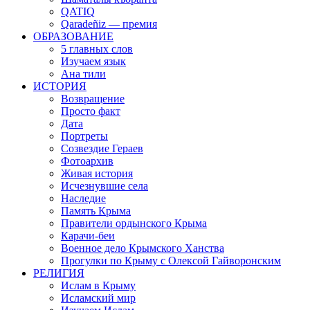
QATIQ
Qaradeñiz — премия
ОБРАЗОВАНИЕ
5 главных слов
Изучаем язык
Ана тили
ИСТОРИЯ
Возвращение
Просто факт
Дата
Портреты
Созвездие Гераев
Фотоархив
Живая история
Исчезнувшие села
Наследие
Память Крыма
Правители ордынского Крыма
Карачи-беи
Военное дело Крымского Ханства
Прогулки по Крыму с Олексой Гайворонским
РЕЛИГИЯ
Ислам в Крыму
Исламский мир