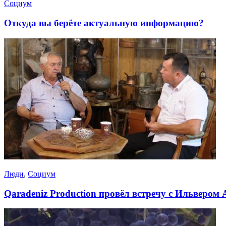
Социум
Откуда вы берёте актуальную информацию?
Люди
,
Социум
Qaradeniz Production провёл встречу с Ильвером