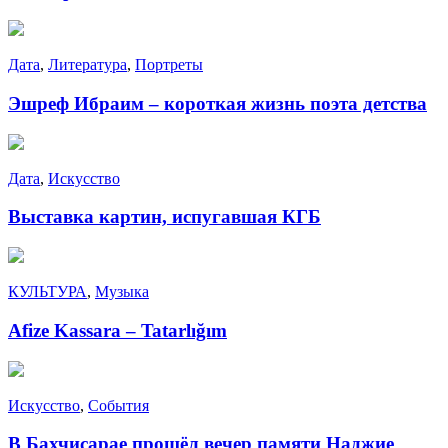
Дата
,
Литература
,
Портреты
Эшреф Ибраим – короткая жизнь поэта детства
Дата
,
Искусство
Выставка картин, испугавшая КГБ
КУЛЬТУРА
,
Музыка
Afize Kassara – Tatarlığım
Искусство
,
События
В Бахчисарае прошёл вечер памяти Наджие