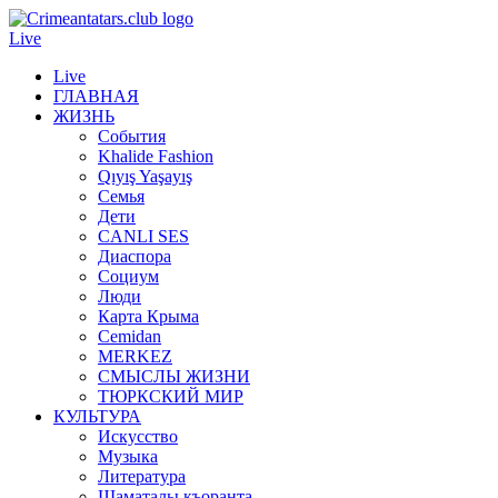
Live
Live
ГЛАВНАЯ
ЖИЗНЬ
События
Khalide Fashion
Qıyış Yaşayış
Семья
Дети
CANLI SES
Диаспора
Социум
Люди
Карта Крыма
Cemidan
МERKEZ
СМЫСЛЫ ЖИЗНИ
ТЮРКСКИЙ МИР
КУЛЬТУРА
Искусство
Музыка
Литература
Шаматалы къоранта