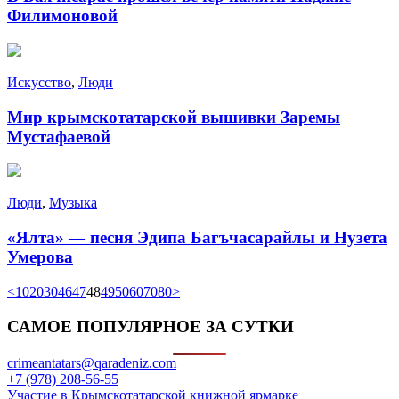
Филимоновой
Искусство
,
Люди
Мир крымскотатарской вышивки Заремы
Мустафаевой
Люди
,
Музыка
«Ялта» — песня Эдипа Багъчасарайлы и Нузета
Умерова
<
10
20
30
46
47
48
49
50
60
70
80
>
САМОЕ ПОПУЛЯРНОЕ ЗА СУТКИ
crimeantatars@qaradeniz.com
+7 (978) 208-56-55
Участие в Крымскотатарской книжной ярмарке