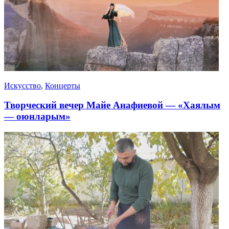
Искусство
,
Концерты
Творческий вечер Майе Анафиевой — «Хаялым
— оюнларым»