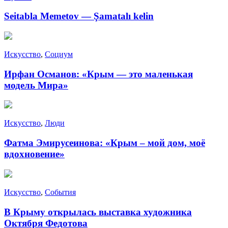
Seitabla Memetov — Şamatalı kelin
Искусство
,
Социум
Ирфан Османов: «Крым — это маленькая
модель Мира»
Искусство
,
Люди
Фатма Эмирусеинова: «Крым – мой дом, моё
вдохновение»
Искусство
,
События
В Крыму открылась выставка художника
Октября Федотова