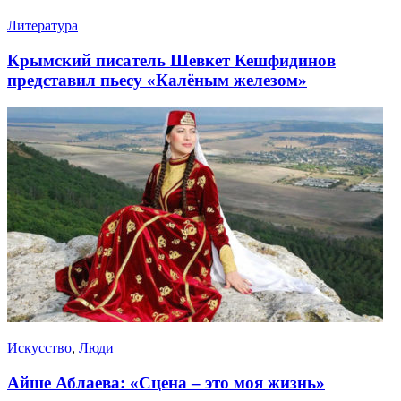
Литература
Крымский писатель Шевкет Кешфидинов
представил пьесу «Калёным железом»
Искусство
,
Люди
Айше Аблаева: «Сцена – это моя жизнь»