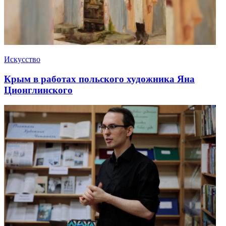
Искусство
Крым в работах польского художника Яна
Ционглинского