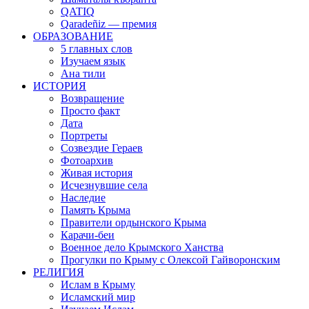
QATIQ
Qaradeñiz — премия
ОБРАЗОВАНИЕ
5 главных слов
Изучаем язык
Ана тили
ИСТОРИЯ
Возвращение
Просто факт
Дата
Портреты
Созвездие Гераев
Фотоархив
Живая история
Исчезнувшие села
Наследие
Память Крыма
Правители ордынского Крыма
Карачи-беи
Военное дело Крымского Ханства
Прогулки по Крыму с Олексой Гайворонским
РЕЛИГИЯ
Ислам в Крыму
Исламский мир