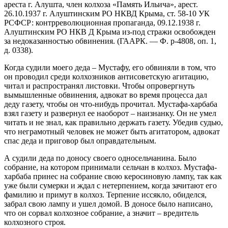
ареста г. Алушта, член колхоза «Память Ильича», арест.
26.10.1937 г. Алуштинским РО НКВД Крыма, ст. 58-10 УК
РСФСР: контрреволюционная пропаганда, 09.12.1938 г.
Алуштинским РО НКВ Д Крыма из-под стражи освобожден
за недоказанностью обвинения. (ГААРК. — Ф. р-4808, оп. 1,
д. 0338).
Когда судили моего деда – Мустафу, его обвиняли в том, что
он проводил среди колхозников антисоветскую агитацию,
читал и распространял листовки. Чтобы опровергнуть
вымышленные обвинения, адвокат во время процесса дал
деду газету, чтобы он что-нибудь прочитал. Мустафа-харбаба
взял газету и развернул ее наоборот – наизнанку. Он не умел
читать и не знал, как правильно держать газету. Убедив судью,
что неграмотный человек не может быть агитатором, адвокат
спас деда и приговор был оправдательным.
А судили деда по доносу своего односельчанина. Было
собрание, на котором принимали сельчан в колхоз. Мустафа-
харбаба принес на собрание свою керосиновую лампу, так как
уже были сумерки и ждал с нетерпением, когда зачитают его
фамилию и примут в колхоз. Терпение иссякло, обиделся,
забрал свою лампу и ушел домой. В доносе было написано,
что он сорвал колхозное собрание, а значит – вредитель
колхозного строя.