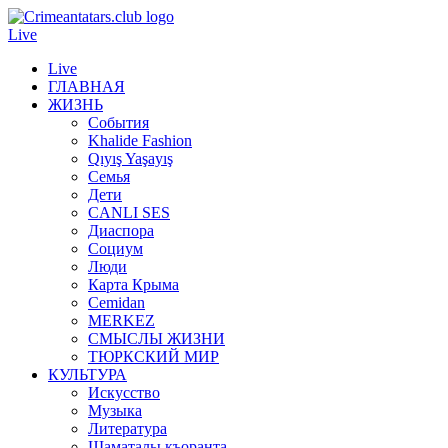
Live
Live
ГЛАВНАЯ
ЖИЗНЬ
События
Khalide Fashion
Qıyış Yaşayış
Семья
Дети
CANLI SES
Диаспора
Социум
Люди
Карта Крыма
Cemidan
МERKEZ
СМЫСЛЫ ЖИЗНИ
ТЮРКСКИЙ МИР
КУЛЬТУРА
Искусство
Музыка
Литература
Шаматалы къоранта