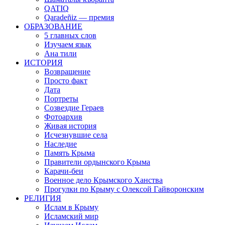
QATIQ
Qaradeñiz — премия
ОБРАЗОВАНИЕ
5 главных слов
Изучаем язык
Ана тили
ИСТОРИЯ
Возвращение
Просто факт
Дата
Портреты
Созвездие Гераев
Фотоархив
Живая история
Исчезнувшие села
Наследие
Память Крыма
Правители ордынского Крыма
Карачи-беи
Военное дело Крымского Ханства
Прогулки по Крыму с Олексой Гайворонским
РЕЛИГИЯ
Ислам в Крыму
Исламский мир