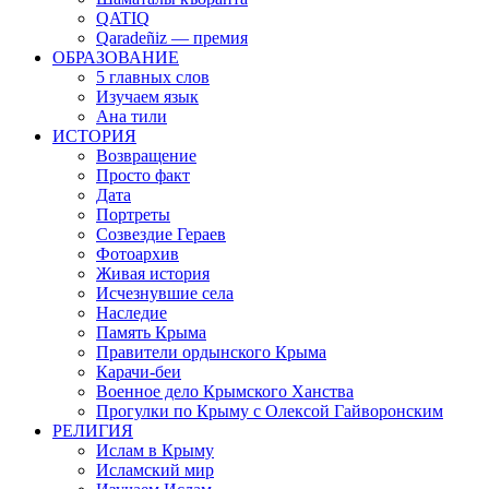
QATIQ
Qaradeñiz — премия
ОБРАЗОВАНИЕ
5 главных слов
Изучаем язык
Ана тили
ИСТОРИЯ
Возвращение
Просто факт
Дата
Портреты
Созвездие Гераев
Фотоархив
Живая история
Исчезнувшие села
Наследие
Память Крыма
Правители ордынского Крыма
Карачи-беи
Военное дело Крымского Ханства
Прогулки по Крыму с Олексой Гайворонским
РЕЛИГИЯ
Ислам в Крыму
Исламский мир