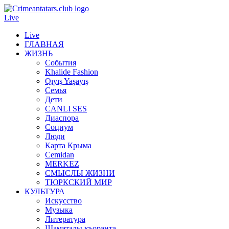
Live
Live
ГЛАВНАЯ
ЖИЗНЬ
События
Khalide Fashion
Qıyış Yaşayış
Семья
Дети
CANLI SES
Диаспора
Социум
Люди
Карта Крыма
Cemidan
МERKEZ
СМЫСЛЫ ЖИЗНИ
ТЮРКСКИЙ МИР
КУЛЬТУРА
Искусство
Музыка
Литература
Шаматалы къоранта