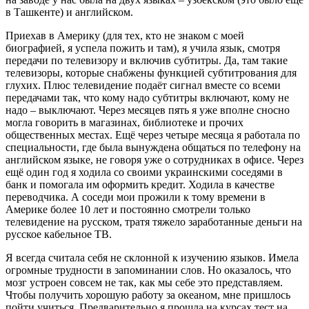
в Ташкенте) и английском.
Приехав в Америку (для тех, кто не знаком с моей
биографией, я успела пожить и там), я учила язык, смотря
передачи по телевизору и включив субтитры. Да, там такие
телевизоры, которые снабжены функцией субтитрования для
глухих. Плюс телевидение подаёт сигнал вместе со всеми
передачами так, что кому надо субтитры включают, кому не
надо – выключают. Через месяцев пять я уже вполне сносно
могла говорить в магазинах, библиотеке и прочих
общественных местах. Ещё через четыре месяца я работала по
специальности, где была вынуждена общаться по телефону на
английском языке, не говоря уже о сотрудниках в офисе. Через
ещё один год я ходила со своими украинскими соседями в
банк и помогала им оформить кредит. Ходила в качестве
переводчика. А соседи мои прожили к тому времени в
Америке более 10 лет и постоянно смотрели только
телевидение на русском, тратя тяжело заработанные деньги на
русское кабельное ТВ.
Я всегда считала себя не склонной к изучению языков. Имела
огромные трудности в запоминании слов. Но оказалось, что
мозг устроен совсем не так, как мы себе это представляем.
Чтобы получить хорошую работу за океаном, мне пришлось
пойти учиться. Предварительно я прошла на курсах тест на