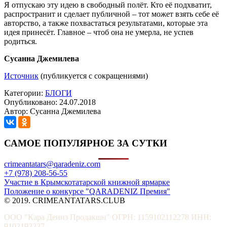
Я отпускаю эту идею в свободный полёт. Кто её подхватит,
распространит и сделает публичной – тот может взять себе её
авторство, а также похвастаться результатами, которые эта
идея принесёт. Главное – чтоб она не умерла, не успев
родиться.
Сусанна Джемилева
Источник
(публикуется с сокращениями)
Категории:
БЛОГИ
Опубликовано: 24.07.2018
Автор: Сусанна Джемилева
САМОЕ ПОПУЛЯРНОЕ ЗА СУТКИ
crimeantatars@qaradeniz.com
+7 (978) 208-56-55
Участие в Крымскотатарской книжной ярмарке
Положение о конкурсе "QARADENIZ Премия"
© 2019. CRIMEANTATARS.CLUB
ООО "Кара Дениз Продакшн" ОГРН: 1159102112278 ИНН:
9102192227