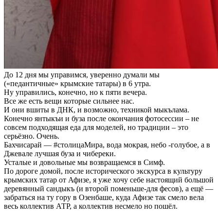
До 12 дня мы управимся, уверенно думали мы
(«педантичные» крымские татары) в 6 утра.
Ну управились, конечно, но к пяти вечера.
Все же есть вещи которые сильнее нас.
И они вшиты в ДНК, и возможно, техникой мыкълама.
Конечно янтыкъи и буза после окончания фотосессии – не
совсем подходящая еда для моделей, но традиции – это
серьёзно. Очень.
Бахчисарай — #столицаМира, вода мокрая, небо -голубое, а в
Джевале лучшая буза и чибереки.
Усталые и довольные мы возвращаемся в Симф.
По дороге домой, после исторического экскурса в культуру
крымских татар от Афизе, я уже хочу себе настоящий большой
деревянный сандыкъ (и второй поменьше-для фесов), а ещё —
забраться на ту гору в Озенбаше, куда Афизе так смело вела
весь коллектив АТР, а коллектив несмело но пошёл.