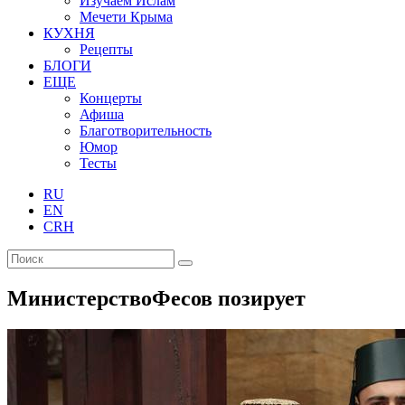
Изучаем Ислам
Мечети Крыма
КУХНЯ
Рецепты
БЛОГИ
ЕЩЕ
Концерты
Афиша
Благотворительность
Юмор
Тесты
RU
EN
CRH
МинистерствоФесов позирует