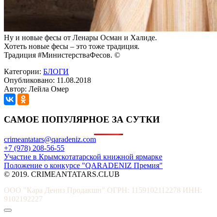
Ну и новые фесы от Ленары Осман и Халиде.
Хотеть новые фесы – это тоже традиция.
Традиция #МинистерстваФесов. ©
Категории:
БЛОГИ
Опубликовано: 11.08.2018
Автор: Лейла Омер
САМОЕ ПОПУЛЯРНОЕ ЗА СУТКИ
crimeantatars@qaradeniz.com
+7 (978) 208-56-55
Участие в Крымскотатарской книжной ярмарке
Положение о конкурсе "QARADENIZ Премия"
© 2019. CRIMEANTATARS.CLUB
ООО "Кара Дениз Продакшн" ОГРН: 1159102112278 ИНН:
9102192227