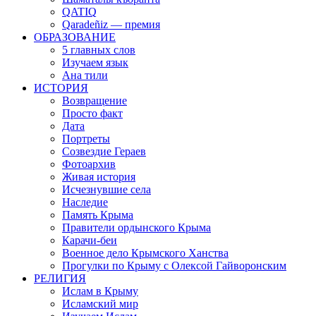
QATIQ
Qaradeñiz — премия
ОБРАЗОВАНИЕ
5 главных слов
Изучаем язык
Ана тили
ИСТОРИЯ
Возвращение
Просто факт
Дата
Портреты
Созвездие Гераев
Фотоархив
Живая история
Исчезнувшие села
Наследие
Память Крыма
Правители ордынского Крыма
Карачи-беи
Военное дело Крымского Ханства
Прогулки по Крыму с Олексой Гайворонским
РЕЛИГИЯ
Ислам в Крыму
Исламский мир