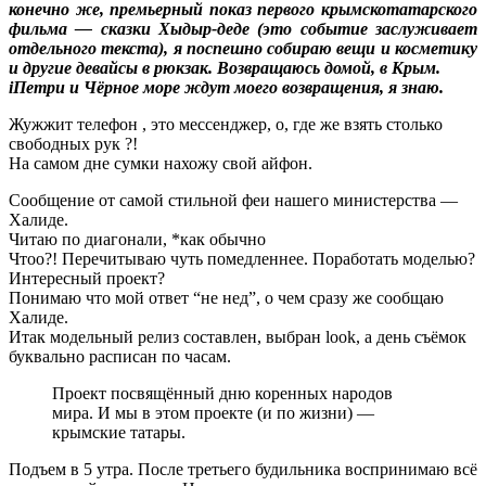
конечно же, премьерный показ первого крымскотатарского
фильма — сказки Хыдыр-деде (это событие заслуживает
отдельного текста), я поспешно собираю вещи и косметику
и другие девайсы в рюкзак. Возвращаюсь домой, в Крым.
iПетри и Чёрное море ждут моего возвращения, я знаю.
Жужжит телефон , это мессенджер, о, где же взять столько
свободных рук ?!
На самом дне сумки нахожу свой айфон.
Сообщение от самой стильной феи нашего министерства —
Халиде.
Читаю по диагонали, *как обычно
Чтоо?! Перечитываю чуть помедленнее. Поработать моделью?
Интересный проект?
Понимаю что мой ответ “не нед”, о чем сразу же сообщаю
Халиде.
Итак модельный релиз составлен, выбран look, а день съёмок
буквально расписан по часам.
Проект посвящённый дню коренных народов
мира. И мы в этом проекте (и по жизни) —
крымские татары.
Подъем в 5 утра. После третьего будильника воспринимаю всё