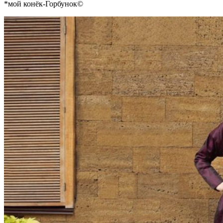
*мой конёк-Горбунок©