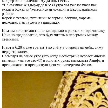
как дерзкий челлендж. Ну да опыт есть .
*На съемках Хыдыр-деде в 5:30 утра мы уже полчаса как
ехали в Кокълуз *живописная локация в Бахчисарайском
районе.
Короб с фесами, аутентичные серьги, бабуши, марама,
несколько пар туфель на шпильках .
И зачем-то оптимистично закидываю в рюкзак киндл-читалку.
Наивно предполагаю, что буду читать в перерывах между
съёмками.
И вот в 6:20 я уже третья(!) по счёту в очереди на мейк, сижу
перед зеркалом.
Несмотря на ранее утро (это когда несмотря на возраст многие
выглядят «на все сто»©) в золотых руках визажиста Анифе, я
превращаюсь в прекрасную фею министерства Фесов.