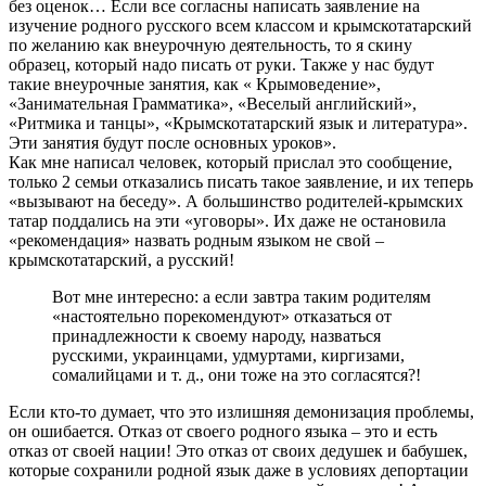
без оценок… Если все согласны написать заявление на
изучение родного русского всем классом и крымскотатарский
по желанию как внеурочную деятельность, то я скину
образец, который надо писать от руки. Также у нас будут
такие внеурочные занятия, как « Крымоведение»,
«Занимательная Грамматика», «Веселый английский»,
«Ритмика и танцы», «Крымскотатарский язык и литература».
Эти занятия будут после основных уроков».
Как мне написал человек, который прислал это сообщение,
только 2 семьи отказались писать такое заявление, и их теперь
«вызывают на беседу». А большинство родителей-крымских
татар поддались на эти «уговоры». Их даже не остановила
«рекомендация» назвать родным языком не свой –
крымскотатарский, а русский!
Вот мне интересно: а если завтра таким родителям
«настоятельно порекомендуют» отказаться от
принадлежности к своему народу, назваться
русскими, украинцами, удмуртами, киргизами,
сомалийцами и т. д., они тоже на это согласятся?!
Если кто-то думает, что это излишняя демонизация проблемы,
он ошибается. Отказ от своего родного языка – это и есть
отказ от своей нации! Это отказ от своих дедушек и бабушек,
которые сохранили родной язык даже в условиях депортации