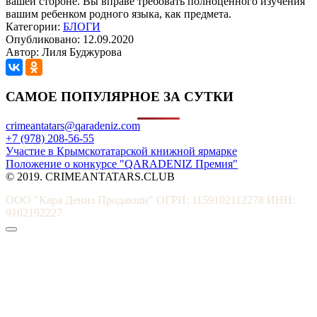
вашей стороне. Вы вправе требовать полноценного изучения
вашим ребенком родного языка, как предмета.
Категории:
БЛОГИ
Опубликовано: 12.09.2020
Автор: Лиля Буджурова
САМОЕ ПОПУЛЯРНОЕ ЗА СУТКИ
crimeantatars@qaradeniz.com
+7 (978) 208-56-55
Участие в Крымскотатарской книжной ярмарке
Положение о конкурсе "QARADENIZ Премия"
© 2019. CRIMEANTATARS.CLUB
ООО "Кара Дениз Продакшн" ОГРН: 1159102112278 ИНН:
9102192227