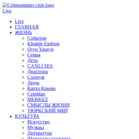
Live
Live
ГЛАВНАЯ
ЖИЗНЬ
События
Khalide Fashion
Qıyış Yaşayış
Семья
Дети
CANLI SES
Диаспора
Социум
Люди
Карта Крыма
Cemidan
МERKEZ
СМЫСЛЫ ЖИЗНИ
ТЮРКСКИЙ МИР
КУЛЬТУРА
Искусство
Музыка
Литература
Шаматалы къоранта