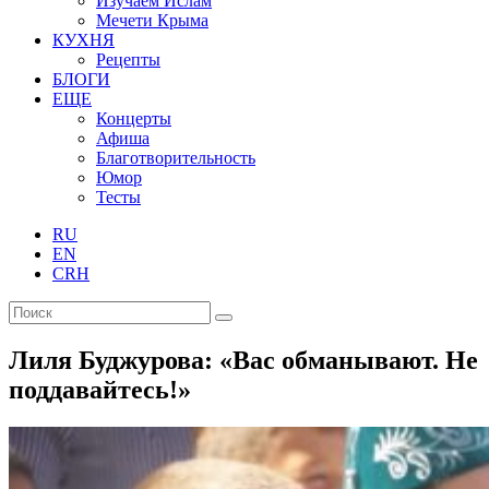
Изучаем Ислам
Мечети Крыма
КУХНЯ
Рецепты
БЛОГИ
ЕЩЕ
Концерты
Афиша
Благотворительность
Юмор
Тесты
RU
EN
CRH
Лиля Буджурова: «Вас обманывают. Не
поддавайтесь!»