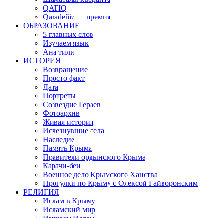
QATIQ
Qaradeñiz — премия
ОБРАЗОВАНИЕ
5 главных слов
Изучаем язык
Ана тили
ИСТОРИЯ
Возвращение
Просто факт
Дата
Портреты
Созвездие Гераев
Фотоархив
Живая история
Исчезнувшие села
Наследие
Память Крыма
Правители ордынского Крыма
Карачи-беи
Военное дело Крымского Ханства
Прогулки по Крыму с Олексой Гайворонским
РЕЛИГИЯ
Ислам в Крыму
Исламский мир