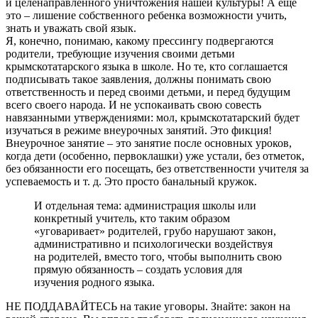
и целенаправленного уничтожения нашей культуры! А еще
это – лишение собственного ребенка возможности учить,
знать и уважать свой язык.
Я, конечно, понимаю, какому прессингу подвергаются
родители, требующие изучения своими детьми
крымскотатарского языка в школе. Но те, кто соглашается
подписывать такое заявления, должны понимать свою
ответственность и перед своими детьми, и перед будущим
всего своего народа. И не успокаивать свою совесть
навязанными утверждениями: мол, крымскотатарский будет
изучаться в режиме внеурочных занятий. Это фикция!
Внеурочное занятие – это занятие после основных уроков,
когда дети (особенно, первоклашки) уже устали, без отметок,
без обязанности его посещать, без ответственности учителя за
успеваемость и т. д. Это просто банальный кружок.
И отдельная тема: администрация школы или
конкретный учитель, кто таким образом
«уговаривает» родителей, грубо нарушают закон,
административно и психологически воздействуя
на родителей, вместо того, чтобы выполнить свою
прямую обязанность – создать условия для
изучения родного языка.
НЕ ПОДДАВАЙТЕСЬ на такие уговоры. Знайте: закон на