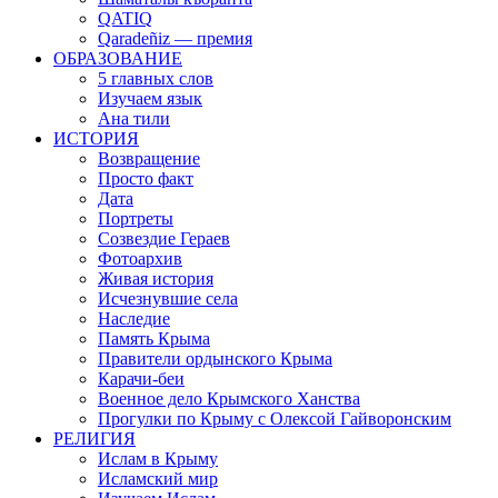
QATIQ
Qaradeñiz — премия
ОБРАЗОВАНИЕ
5 главных слов
Изучаем язык
Ана тили
ИСТОРИЯ
Возвращение
Просто факт
Дата
Портреты
Созвездие Гераев
Фотоархив
Живая история
Исчезнувшие села
Наследие
Память Крыма
Правители ордынского Крыма
Карачи-беи
Военное дело Крымского Ханства
Прогулки по Крыму с Олексой Гайворонским
РЕЛИГИЯ
Ислам в Крыму
Исламский мир