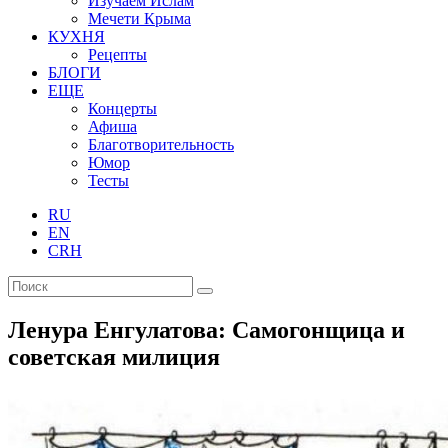
Изучаем Ислам
Мечети Крыма
КУХНЯ
Рецепты
БЛОГИ
ЕЩЕ
Концерты
Афиша
Благотворительность
Юмор
Тесты
RU
EN
CRH
Ленура Енгулатова: Самогонщица и
советская милиция