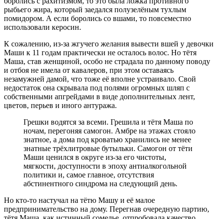
боролись с рахитизмом, то это была ложка противного
рыбьего жира, который заедался полузелёным тухлым
помидором. А если боролись со вшами, то повсеместно
использовали керосин.
К сожалению, из-за жгучего желания вывести вшей у девочки
Маши к 11 годам практически не осталось волос. Но тётя
Маша, став женщиной, особо не страдала по данному поводу
и отбоя не имела от кавалеров, при этом оставаясь
незамужней дамой, что тоже её вполне устраивало. Свой
недостаток она скрывала под полями огромных шляп с
собственными апгрейдами в виде дополнительных лент,
цветов, перьев и иного антуража.
Грешки водятся за всеми. Грешила и тётя Маша по
ночам, перегоняя самогон. Амбре на этажах стояло
знатное, а дома под кроватью хранились не менее
знатные трёхлитровые бутыльки. Самогон от тёти
Маши ценился в округе из-за его чистоты,
мягкости, доступности в эпоху антиалкогольной
политики и, самое главное, отсутствия
абстинентного синдрома на следующий день.
Но кто-то настучал на тётю Машу и её малое
предпринимательство на дому. Перегнав очередную партию,
тётя Маша, как истинный сомелье, отпробовала качество