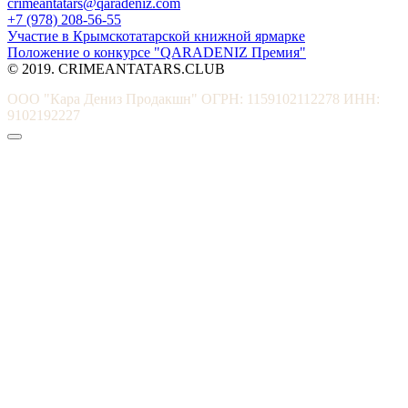
crimeantatars@qaradeniz.com
+7 (978) 208-56-55
Участие в Крымскотатарской книжной ярмарке
Положение о конкурсе "QARADENIZ Премия"
© 2019. CRIMEANTATARS.CLUB
ООО "Кара Дениз Продакшн" ОГРН: 1159102112278 ИНН:
9102192227