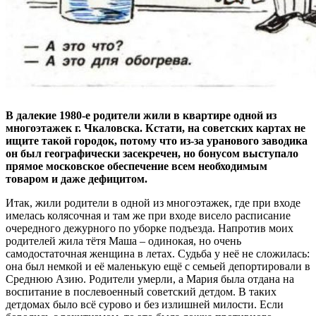
В далекие 1980-е родители жили в квартире одной из
многоэтажек г. Чкаловска. Кстати, на советских картах не
ищите такой городок, потому что из-за уранового заводика
он был географически засекречен, но бонусом выступало
прямое московское обеспечение всем необходимым
товаром и даже дефицитом.
Итак, жили родители в одной из многоэтажек, где при входе
имелась колясочная и там же при входе висело расписание
очередного дежурного по уборке подъезда. Напротив моих
родителей жила тётя Маша – одинокая, но очень
самодостаточная женщина в летах. Судьба у неё не сложилась:
она был немкой и её маленькую ещё с семьей депортировали в
Среднюю Азию. Родители умерли, а Мария была отдана на
воспитание в послевоенный советский детдом. В таких
детдомах было всё сурово и без излишней милости. Если