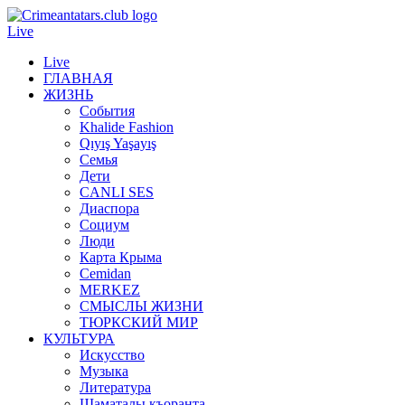
Live
Live
ГЛАВНАЯ
ЖИЗНЬ
События
Khalide Fashion
Qıyış Yaşayış
Семья
Дети
CANLI SES
Диаспора
Социум
Люди
Карта Крыма
Cemidan
МERKEZ
СМЫСЛЫ ЖИЗНИ
ТЮРКСКИЙ МИР
КУЛЬТУРА
Искусство
Музыка
Литература
Шаматалы къоранта