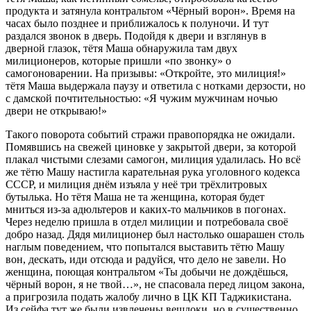
продукта и затянула контральтом «Чёрный ворон». Время на
часах было позднее и приближалось к полуночи. И тут
раздался звонок в дверь. Подойдя к двери и взглянув в
дверной глазок, тётя Маша обнаружила там двух
милиционеров, которые пришли «по звонку» о
самогоноварении. На призывы: «Откройте, это милиция!»
тётя Маша выдержала паузу и ответила с нотками дерзости, но
с дамской почтительностью: «Я чужим мужчинам ночью
двери не открываю!»
Такого поворота событий стражи правопорядка не ожидали.
Помявшись на свежей циновке у закрытой двери, за которой
плакал чистыми слезами самогон, милиция удалилась. Но всё
же тётю Машу настигла карательная рука уголовного кодекса
СССР, и милиция днём изъяла у неё три трёхлитровых
бутылька. Но тётя Маша не та женщина, которая будет
мниться из-за адюльтеров и каких-то мальчиков в погонах.
Через неделю пришла в отдел милиции и потребовала своё
добро назад. Дядя милиционер был настолько ошарашен столь
наглым поведением, что попытался выставить тётю Машу
вон, дескать, иди отсюда и радуйся, что дело не завели. Но
женщина, поющая контральтом «Ты добычи не дождёшься,
чёрный ворон, я не твой…», не спасовала перед лицом закона,
а пригрозила подать жалобу лично в ЦК КП Таджикистана.
Из сейфа тут же были извлечены вещдоки, но в существенно