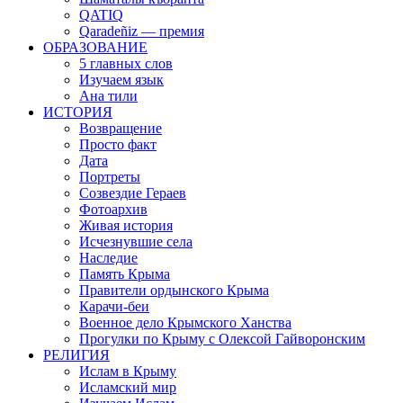
QATIQ
Qaradeñiz — премия
ОБРАЗОВАНИЕ
5 главных слов
Изучаем язык
Ана тили
ИСТОРИЯ
Возвращение
Просто факт
Дата
Портреты
Созвездие Гераев
Фотоархив
Живая история
Исчезнувшие села
Наследие
Память Крыма
Правители ордынского Крыма
Карачи-беи
Военное дело Крымского Ханства
Прогулки по Крыму с Олексой Гайворонским
РЕЛИГИЯ
Ислам в Крыму
Исламский мир