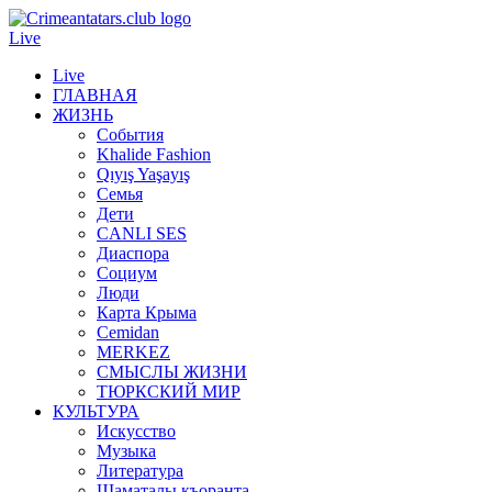
Live
Live
ГЛАВНАЯ
ЖИЗНЬ
События
Khalide Fashion
Qıyış Yaşayış
Семья
Дети
CANLI SES
Диаспора
Социум
Люди
Карта Крыма
Cemidan
МERKEZ
СМЫСЛЫ ЖИЗНИ
ТЮРКСКИЙ МИР
КУЛЬТУРА
Искусство
Музыка
Литература
Шаматалы къоранта