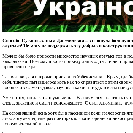
Спасибо Сусанне-ханым Джемилевой – затронула больную те
олунъыз! Не могу не поддержать эту добрую и конструктив
Можно бы было привести множество научных аргументов в пол
выкладками. Поэтому просто приведу лишь один личный пример
проверено не раз.
Так вот, когда я впервые приехал из Узбекистана в Крым, где б
себя, тщетно пытавшегося хоть как-то справиться с этим своим
вообще, а экзамен сдавал, заучивая какие-нибудь тексты наизус
Уже потом, когда кто-то умный на ТВ додумался включить суб
слова, значение и смыл происходящего. Я стал запоминать, дум
На сегодняшний день хотя бы в пассивной речи (речевосприят
либо аргументы, ещё раз повторюсь: я категорически невосприи
вспомогательной школе.