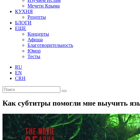
Изучаем Ислам
Мечети Крыма
КУХНЯ
Рецепты
БЛОГИ
ЕЩЕ
Концерты
Афиша
Благотворительность
Юмор
Тесты
RU
EN
CRH
Как субтитры помогли мне выучить яз