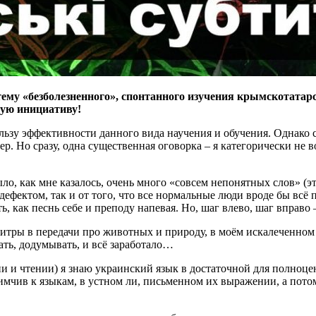
му «безболезненного», спонтанного изучения крымскотатарс
ную инициативу!
ьзу эффективности данного вида научения и обучения. Однако 
. Но сразу, одна существенная оговорка – я категорически не 
ыло, как мне казалось, очень много «совсем непонятных слов» (эт
 дефектом, так и от того, что все нормальные люди вроде бы всё
ть, как песнь себе и преподу напевая. Но, шаг влево, шаг вправо
титры в передачи про животных и природу, в моём искалеченном
ать, додумывать, и всё заработало…
ии и чтении) я знаю украинский язык в достаточной для полноц
мчив к языкам, в устном ли, письменном их выражении, а потому