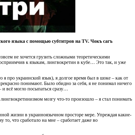
кого языка с помощью субтитров на ТV. Чокъ сагъ
совсем не хочется грузить сложными теоретическими
восприимчив к языкам, лингвокретин в кубе… Это так, и уже
о я про украинский язык), я долгое время был в шоке – как от
 прекрасно понимают. Было обидно за себя, я не понимал ничего
 – и всё могло посыпаться сразу…
 лингвокретинизмом мозгу что-то произошло – я стал понимать
енной жизни в украиноязычном просторе мере. Упреждая какие-
 то, что сработало на мне – сработает даже во