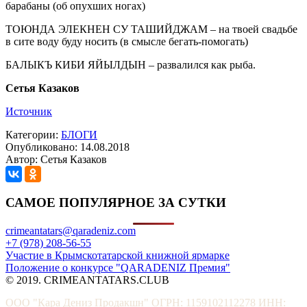
барабаны (об опухших ногах)
ТОЮНДА ЭЛЕКНЕН СУ ТАШИЙДЖАМ – на твоей свадьбе
в сите воду буду носить (в смысле бегать-помогать)
БАЛЫКЪ КИБИ ЯЙЫЛДЫН – развалился как рыба.
Сетья Казаков
Источник
Категории:
БЛОГИ
Опубликовано: 14.08.2018
Автор: Сетья Казаков
САМОЕ ПОПУЛЯРНОЕ ЗА СУТКИ
crimeantatars@qaradeniz.com
+7 (978) 208-56-55
Участие в Крымскотатарской книжной ярмарке
Положение о конкурсе "QARADENIZ Премия"
© 2019. CRIMEANTATARS.CLUB
ООО "Кара Дениз Продакшн" ОГРН: 1159102112278 ИНН: