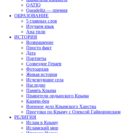
QATIQ
Qaradeñiz — премия
ОБРАЗОВАНИЕ
5 главных слов
Изучаем язык
Ана тили
ИСТОРИЯ
Возвращение
Просто факт
Дата
Портреты
Созвездие Гераев
Фотоархив
Живая история
Исчезнувшие села
Наследие
Память Крыма
Правители ордынского Крыма
Карачи-беи
Военное дело Крымского Ханства
Прогулки по Крыму с Олексой Гайворонским
РЕЛИГИЯ
Ислам в Крыму
Исламский мир