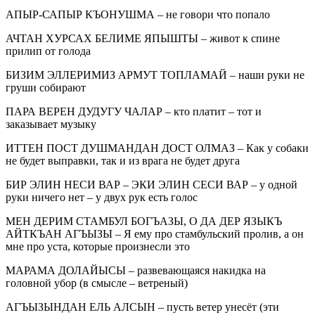
АПЫР-САПЫР КЪОНУШМА – не говори что попало
АЧТАН ХУРСАХ БЕЛИМЕ ЯПЫШТЫ – живот к спине
прилип от голода
БИЗИМ ЭЛЛЕРИМИЗ АРМУТ ТОПЛАМАЙ – наши руки не
груши собирают
ПАРА ВЕРЕН ДУДУГУ ЧАЛАР – кто платит – тот и
заказывает музыку
ИТТЕН ПОСТ ДУШМАНДАН ДОСТ ОЛМАЗ – Как у собаки
не будет выправки, так и из врага не будет друга
БИР ЭЛИН НЕСИ ВАР – ЭКИ ЭЛИН СЕСИ ВАР – у одной
руки ничего нет – у двух рук есть голос
МЕН ДЕРИМ СТАМБУЛ БОГЪАЗЫ, О ДА ДЕР ЯЗЫКЪ
АЙТКЪАН АГЪЫЗЫ – Я ему про стамбульский пролив, а он
мне про уста, которые произнесли это
МАРАМА ДОЛАЙЫСЫ – развевающаяся накидка на
головной убор (в смысле – ветреный)
АГЪЫЗЫНДАН ЕЛЬ АЛСЫН – пусть ветер унесёт (эти