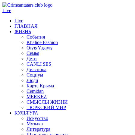
Live
Live
ГЛАВНАЯ
ЖИЗНЬ
События
Khalide Fashion
Qıyış Yaşayış
Семья
Дети
CANLI SES
Диаспора
Социум
Люди
Карта Крыма
Cemidan
МERKEZ
СМЫСЛЫ ЖИЗНИ
ТЮРКСКИЙ МИР
КУЛЬТУРА
Искусство
Музыка
Литература
Шаматалы къоранта