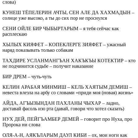
слова)
КУНЕШ ТЁПЕЛЕРИН АЧТЫ, СЕН АЛЕ ДА ХАХМАДЫН –
солнце уже высоко, а ты до сих пор не проснулся
СЕНИ ОЙЛЕ БИР ЧЫБЫРТАРЫМ – я тебя сейчас как
расплескаю
ХЫЛЫХ КИЯФЕТ – КОПЕКЛЕРГЕ ЗИЯФЕТ – ужасный
наряд показывать только собакам
ТАХДИРЕ УСЛАНМАНГЪАН ХАКЪКЪЫ КОТЕКТИР – кто
не подчинится судьбе – получит наказание
БИР ДРЕМ – чуть-чуть
КЕЛИН АРАБАЯ МИНМИШ – КЕЛЬ ХАЯТЫМ ДЕМИШ –
невеста влезла на арбу со словами «приди моя (новая) жизнь»
АЙДА, АГЪЫЗЫНДАН ПАХЛАНЫ ЧЫХАР – ладно,
доставай фасоль изо рта (давай, говори что хотел сказать)
НУХ ДЕЙ, ПЕЙГЪАМБЕР ДЕМЕЙ – говорит про Нуха, про
Пророка ни слова
ОЛЯ-А-Н, АЯКЪЛАРЫМ ДАУЛ КИБИ – ох, мои ноги как