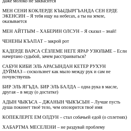
даже молоко не заквасится
МЕН СЕНИ КОКЛЕРДЕ КЪЫДЫРГЪАНДА СЕН ЕРДЕ
ЭКЕНСИН – Я тебя ищу на небесах, а ты на земле,
оказывается
МЕН АЙТТЫМ – ХАБЕРИН ОЛСУН – Я сказал – знай!
ЧЕНЕНЫ КЪАПАТ – закрой рот
КАДЕРДЕ ВАРСА СЁЗЛЕМЕ НЕГЕ ЯРАР УЗЮЛЬМЕ – Если
начертано судьбой, зачем расстраиваться?
САБУН КИБИ ЭЛЬ АРАСЫНДАН КЕТЕР РУХУН
ДУЙМАЗ – соскользнет как мыло между рук и сам не
почувствуешь
БИР ЭЛЬ ЯГЪДА. БИР ЭЛЬ БАЛДА – одна рука в масле,
другая – в меду (о достатке)
АДЫН ЧЫКЪСА – ДЖАНЫН ЧЫКЪСЫН – Лучше пусть
душа покинет твоё тело, чем опозорится твоё имя
КОПЕКЛЕРГЕ ЕМ ОЛДУН – стал собачьей едой (о сплетнях)
ХАБАРТМА МЕСЕЛЕНИ – не раздувай проблему